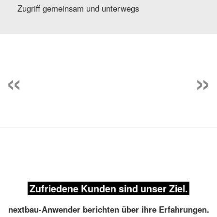
Zugriff gemeinsam und unterwegs
Zurück
«︎
W
»︎
Gebäudemodell bei 365bau
Beispiel Nachtragsprüfung
DIN 276 Kostenkontrolle
REB-Mengenermittlung
Ausschreibungs-LV
LV mit 3D-Modell
Zufriedene Kunden sind unser Ziel.
nextbau-Anwender berichten über ihre Erfahrungen.