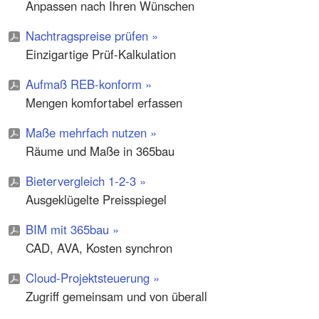
in der Bedienung und bringt uns eine große
Anpassen nach Ihren Wünschen
Zeitersparnis, da schon viel vorbereitet ist und
Nachtragspreise prüfen »
wir die Vorlagen nutzen können. Dadurch fallen
Einzigartige Prüf-Kalkulation
viele Formalitäten weg. Außerdem gehen auch
Kostenschätzungen mit nextbau sehr schnell.”
Aufmaß REB-konform »
Mengen komfortabel erfassen
Maße mehrfach nutzen »
Räume und Maße in 365bau
www.architekt-baubetreuung.de
Bietervergleich 1-2-3 »
Ausgeklügelte Preisspiegel
BIM mit 365bau »
CAD, AVA, Kosten synchron
Cloud-Projektsteuerung »
Zugriff gemeinsam und von überall