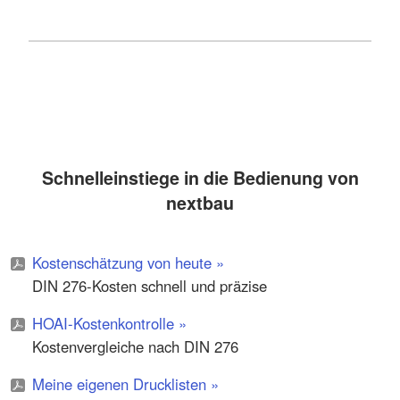
Schnelleinstiege in die Bedienung von
nextbau
„Wir nutzen die Software nextbau
hauptsächlich, um Ausschreibungen zu
Kostenschätzung von heute »
machen und Angebote einzuholen. Die
DIN 276-Kosten schnell und präzise
Angebotsaufforderungen versenden wir via
HOAI-Kostenkontrolle »
GAEB-Schnittstelle und die Firmen, die an der
Kostenvergleiche nach DIN 276
Ausschreibung teilnehmen, schicken uns ihre
Angebote auch so zurück. nextbau ist einfach
Meine eigenen Drucklisten »