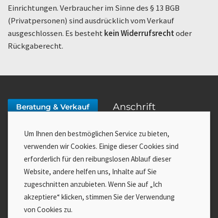
Einrichtungen. Verbraucher im Sinne des § 13 BGB
(Privatpersonen) sind ausdrücklich vom Verkauf
ausgeschlossen. Es besteht
kein Widerrufsrecht
oder
Rückgaberecht.
Anschrift
Beratung & Verkauf
f:data GmbH
03643 778140-0
Um Ihnen den bestmöglichen Service zu bieten,
Mozartstraße 16
verwenden wir Cookies. Einige dieser Cookies sind
99423 Weimar
erforderlich für den reibungslosen Ablauf dieser
service@fdata.de
Website, andere helfen uns, Inhalte auf Sie
Service
Wenn Sie Hilfe benötigen:
zugeschnitten anzubieten. Wenn Sie auf „Ich
akzeptiere“ klicken, stimmen Sie der Verwendung
Impressum
Zutritt zum Online Meeting »
von Cookies zu.
AGB
An Fernwartung teilnehmen »