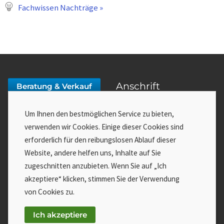
Fachwissen Nachträge »
Anschrift
Beratung & Verkauf
f:data GmbH
03643 778140-0
Um Ihnen den bestmöglichen Service zu bieten,
Mozartstraße 16
verwenden wir Cookies. Einige dieser Cookies sind
99423 Weimar
erforderlich für den reibungslosen Ablauf dieser
service@fdata.de
Website, andere helfen uns, Inhalte auf Sie
Service
Wenn Sie Hilfe benötigen:
zugeschnitten anzubieten. Wenn Sie auf „Ich
akzeptiere“ klicken, stimmen Sie der Verwendung
Impressum
Zutritt zum Online Meeting »
von Cookies zu.
AGB
An Fernwartung teilnehmen »
Datenschutz
Ich akzeptiere
Cookie-Einstellungen