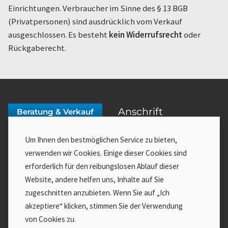
Einrichtungen. Verbraucher im Sinne des § 13 BGB
(Privatpersonen) sind ausdrücklich vom Verkauf
ausgeschlossen. Es besteht
kein Widerrufsrecht
oder
Rückgaberecht.
Anschrift
Beratung & Verkauf
f:data GmbH
03643 778140-0
Um Ihnen den bestmöglichen Service zu bieten,
Mozartstraße 16
verwenden wir Cookies. Einige dieser Cookies sind
99423 Weimar
erforderlich für den reibungslosen Ablauf dieser
service@fdata.de
Website, andere helfen uns, Inhalte auf Sie
Service
Wenn Sie Hilfe benötigen:
zugeschnitten anzubieten. Wenn Sie auf „Ich
akzeptiere“ klicken, stimmen Sie der Verwendung
Impressum
Zutritt zum Online Meeting »
von Cookies zu.
AGB
An Fernwartung teilnehmen »